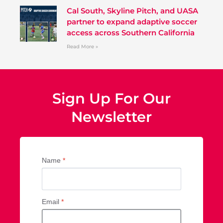
Cal South, Skyline Pitch, and UASA
partner to expand adaptive soccer
access across Southern California
Read More »
Sign Up For Our
Newsletter
Name
*
Email
*